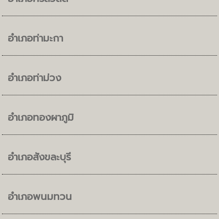
อำเภอท่ามะกา
อำเภอท่าม่วง
อำเภอทองผาภูมิ
อำเภอสังขละบุรี
อำเภอพนมทวน