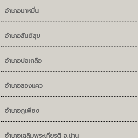
อำเภอนาหมื่น
อำเภอสันติสุข
อำเภอบ่อเกลือ
อำเภอสองแคว
อำเภอภูเพียง
อำเภอเฉลิมพระเกียรติ จ.น่าน