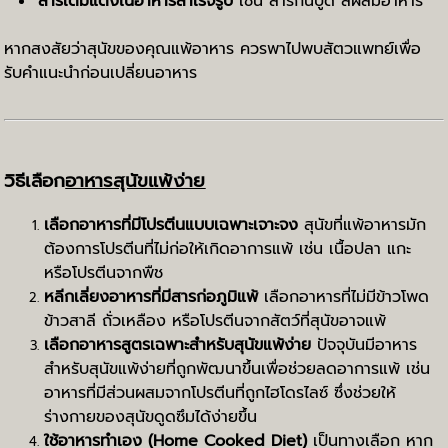
สารเติมแต่งในอาหารสำเร็จรูป
เช่น สารกันบูด สีผสมอาหาร
หากสงสัยว่าสุนัขของคุณแพ้อาหาร ควรพาไปพบสัตวแพทย์เพื่อ
รับคำแนะนำก่อนเปลี่ยนอาหาร
วิธีเลือก
อาหารสุนัขแพ้ง่าย
เลือกอาหารที่มีโปรตีนแบบเฉพาะเจาะจง
สุนัขที่แพ้อาหารมัก
ต้องการโปรตีนที่ไม่ก่อให้เกิดอาการแพ้ เช่น เนื้อปลา แกะ
หรือโปรตีนจากพืช
หลีกเลี่ยงอาหารที่มีสารก่อภูมิแพ้
เลือกอาหารที่ไม่มีข้าวโพด
ข้าวสาลี ถั่วเหลือง หรือโปรตีนจากสัตว์ที่สุนัขอาจแพ้
เลือกอาหารสูตรเฉพาะสำหรับสุนัขแพ้ง่าย
ปัจจุบันมีอาหาร
สำหรับสุนัขแพ้ง่ายที่ถูกพัฒนาขึ้นเพื่อช่วยลดอาการแพ้ เช่น
อาหารที่มีส่วนผสมจากโปรตีนที่ถูกไฮโดรไลซ์ ซึ่งช่วยให้
ร่างกายของสุนัขดูดซึมได้ง่ายขึ้น
ใช้อาหารทำเอง (Home Cooked Diet)
เป็นทางเลือก หาก