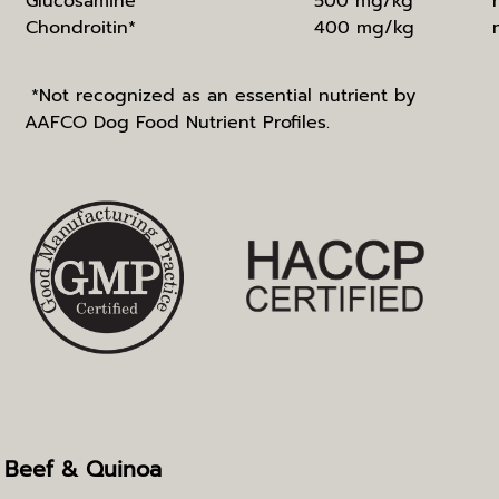
Glucosamine*
500 mg/kg
Chondroitin*
400 mg/kg
*Not recognized as an essential nutrient by
AAFCO Dog Food Nutrient
Profiles.
Beef & Quinoa