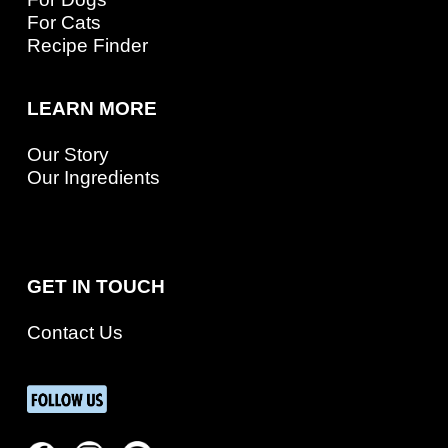
For Cats
Recipe Finder
LEARN MORE
Our Story
Our Ingredients
GET IN TOUCH
Contact Us