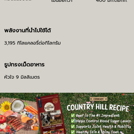
ไม่น้อยกว่า
400 มก.ต่อกก.
พลังงานที่นำไปใช้ได้
3,195 กิโลแคลอรี่ต่อกิโลกรัม
รูปทรงเม็ดอาหาร
หัวใจ 9 มิลลิเมตร