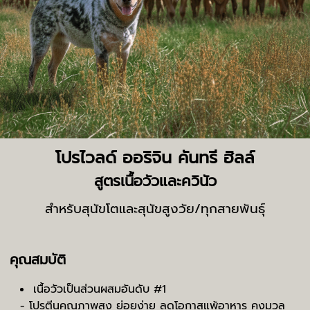
โปรไวลด์ ออริจิน คันทรี ฮิลล์
สูตรเนื้อวัวและควินัว
สำหรับสุนัขโตและสุนัขสูงวัย/ทุกสายพันธุ์
คุณสมบัติ
เนื้อวัวเป็นส่วนผสมอันดับ #1
- โปรตีนคุณภาพสูง ย่อยง่าย ลดโอกาสแพ้อาหาร คงมวล