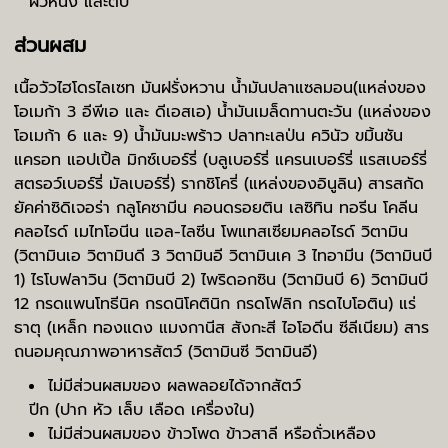
ผิวหนัง และตับ
ส่วนผสม
เนื้อวัวไฮโดรไลเซท มันฝรั่งหวาน น้ำมันปลาแซลมอน(แหล่งของ
โอเมก้า 3 อีพีเอ และ ดีเอสเอ) น้ำมันเมล็ดทานตะวัน (แหล่งของ
โอเมก้า 6 และ 9) น้ำมันมะพร้าว ปลาทะเลป่น ควินัว ขมิ้นชัน
แครอท แอปเปิ้ล มิกซ์เบอร์รี่ (บลูเบอร์รี่ แครนเบอร์รี่ แรสเบอร์รี่
สตรอว์เบอร์รี่ มัลเบอร์รี่) รากชิโครี่ (แหล่งของอินูลิน) สารสกัด
ยัคค่าซิดิเจอร่า กลูโคซามีน คอนดรอยติน เลซิทิน ทอรีน โคลีน
คลอไรด์ เมไทโอนีน แอล-ไลซีน โพแทสเซียมคลอไรด์ วิตามิน
(วิตามินเอ วิตามินดี 3 วิตามินอี วิตามินเค 3 ไทอามีน (วิตามินบี
1) ไรโบฟลาวิน (วิตามินบี 2) ไพริดอกซิน (วิตามินบี 6) วิตามินบี
12 กรดแพนโทธีนิค กรดนิโคตินิก กรดโฟลิก กรดไบโอติน) แร่
ธาตุ (เหล็ก ทองแดง แมงกานีส สังกะสี ไอโอดีน ซีลีเนียม) สาร
ถนอมคุณภาพอาหารสัตว์ (วิตามินซี วิตามินอี)
ไม่มีส่วนผสมของ ผลพลอยได้จากสัตว์
ปีก (ปาก หัว เล็บ เลือด เครื่องใน)
ไม่มีส่วนผสมของ ข้าวโพด ข้าวสาลี หรือถั่วเหลือง