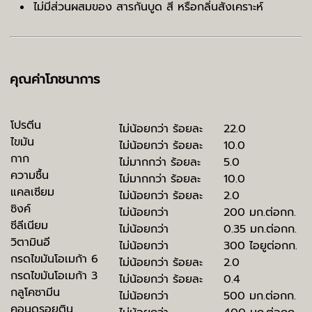
ไม่มีส่วนผสมของ สารกันบูด สี หรือกลิ่นสังเคราะห์
คุณค่าโภชนาการ
โปรตีน
ไม่น้อยกว่า ร้อยละ
22.0
ไขมัน
ไม่น้อยกว่า ร้อยละ
10.0
กาก
ไม่มากกว่า ร้อยละ
5.0
ความชื้น
ไม่มากกว่า ร้อยละ
10.0
แคลเซียม
ไม่น้อยกว่า ร้อยละ
2.0
ซิงค์
ไม่น้อยกว่า
200 มก.ต่อกก.
ซีลีเนียม
ไม่น้อยกว่า
0.35 มก.ต่อกก.
วิตามินอี
ไม่น้อยกว่า
300 ไอยูต่อกก.
กรดไขมันโอเมก้า 6
ไม่น้อยกว่า ร้อยละ
2.0
กรดไขมันโอเมก้า 3
ไม่น้อยกว่า ร้อยละ
0.4
กลูโคซามีน
ไม่น้อยกว่า
500 มก.ต่อกก.
คอนดรอยติน