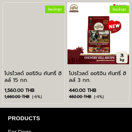
ใหม่ล่าสุด
ใหม่ล่าสุด
โปรไวลด์ ออริจิน คันทรี่ ฮิ
โปรไวลด์ ออริจิน คันทรี่ ฮิ
ลล์ 15 กก.
ลล์ 3 กก.
1,560.00 THB
440.00 THB
1,660.00 THB
(-6%)
460.00 THB
(-4%)
PRODUCTS
For Dogs